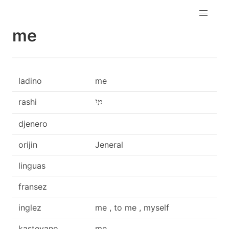
me
ladino
me
rashi
מי
djenero
orijin
Jeneral
linguas
fransez
inglez
me , to me , myself
kasteyano
me