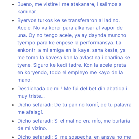
Bueno, me vistire i me atakanare, i salimos a
kaminar.
Byervos turkos ke se transferaron al ladino.
Acele. No va korer para alkansar al vapor de
una. Oy no tengo acele, ya ay daynda muncho
tyempo para ke enpese la performansya. La
enkontri a mi amiga en la kaye, sana keste, ya
me tomo la kavesa kon la avlastina i charlina ke
tyene. Siguro ke kedi tadre. Kon la acele preta
en koryendo, todo el empleyo me kayo de la
mano.
Desdichada de mi ! Me fui del bet din abatida i
muy triste...
Dicho sefaradi: De tu pan no komí, de tu palavra
me afalagí.
Dicho sefaradi: Si el mal no era mío, me burlaría
de mi vizino.
Dicho sefaradi: Si me sospecha, en ansya no me