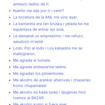
ambezo ladino de ti.
Kuanto me das por ir i venir?
La broshura de la ANL me vino ayer.
La kamareta era tan bruska i yelada ke me
espantava de entrar ayi sola.
Le demandi un emprestimo i me refuzo;
saludozo m'esté!
Lodo: Pizi al lodo i Los kalsados me se
mallograron.
Me agrada el tomate
Me agrada embezarme ladino.
Me agradan los pimientones.
Me akodro de arankar aharovas i chuparlas
komo chupamelas!
Me akodro ke kada lunes i djugeves moz
ivamoz al BAZAR .
Me akodro komo si fuera ayer