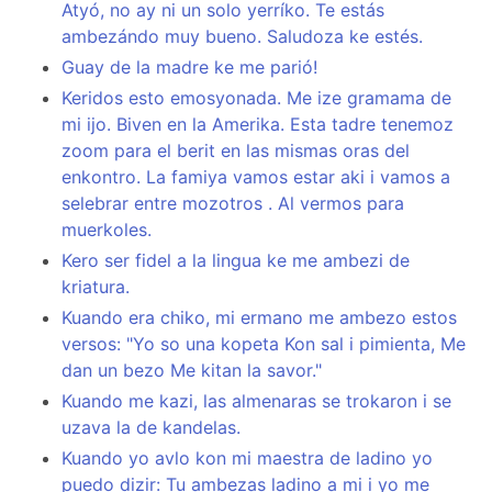
Atyó, no ay ni un solo yerríko. Te estás
ambezándo muy bueno. Saludoza ke estés.
Guay de la madre ke me parió!
Keridos esto emosyonada. Me ize gramama de
mi ijo. Biven en la Amerika. Esta tadre tenemoz
zoom para el berit en las mismas oras del
enkontro. La famiya vamos estar aki i vamos a
selebrar entre mozotros . Al vermos para
muerkoles.
Kero ser fidel a la lingua ke me ambezi de
kriatura.
Kuando era chiko, mi ermano me ambezo estos
versos: "Yo so una kopeta Kon sal i pimienta, Me
dan un bezo Me kitan la savor."
Kuando me kazi, las almenaras se trokaron i se
uzava la de kandelas.
Kuando yo avlo kon mi maestra de ladino yo
puedo dizir: Tu ambezas ladino a mi i yo me