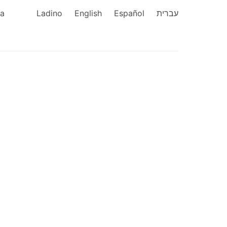
ka
Ladino
English
Español
עברית