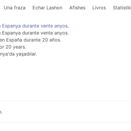
Una fraza
Echar Lashon
Afishes
Livros
Statisti
n
Espanya
durante
vente
anyos
.
n Espanya durante vente anyos.
 en España durante 20 años.
or 20 years.
nya'da yaşadılar.
.