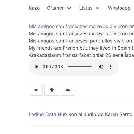
Kaza
Gramer
Listas
Whatsapp
Mis
amigos
son
fransezes
ma
eyos
bivieron
e
Mis amigos son fransezes ma eyos bivieron e
Mis amigos son franceses, pero ellos vivieron
My friends are French but they lived in Spain f
Arakadaşlarım fransız fakat onlar 20 sene İspa
⬅️
⬆️
➡️
Ladino Data Hub
kon el audio de Karen Şarhon