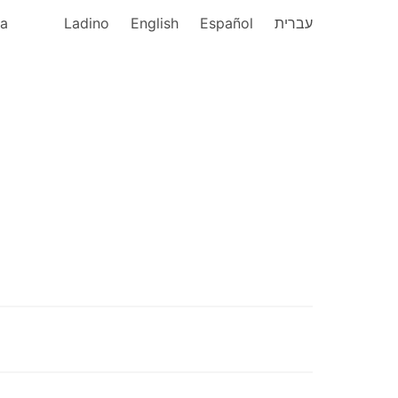
ka
Ladino
English
Español
עברית