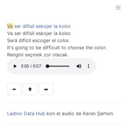
Va
ser
difisil
eskojer
la
kolor
.
Va ser difisil eskojer la kolor.
Será difícil escoger el color.
It's going to be difficult to choose the color.
Rengini seçmek zor olacak.
⬅️
⬆️
➡️
Ladino Data Hub
kon el audio de Karen Şarhon.