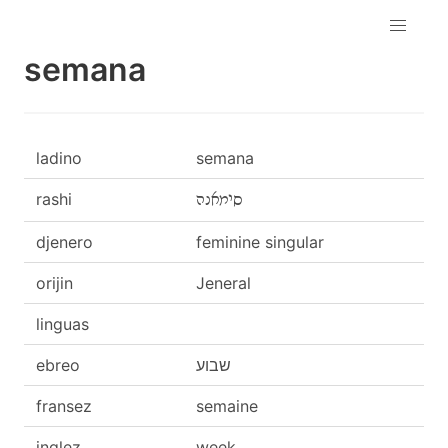
semana
ladino
semana
rashi
סימאנה
djenero
feminine singular
orijin
Jeneral
linguas
ebreo
שבוע
fransez
semaine
inglez
week