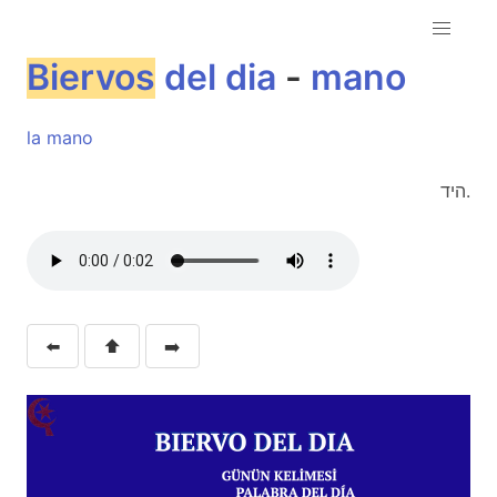
Biervos
del
dia
-
mano
la
mano
היד.
⬅️
⬆️
➡️