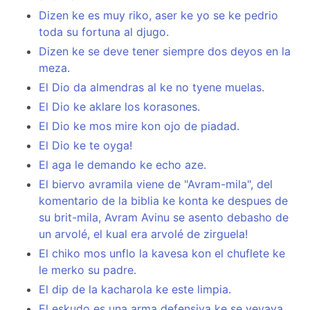
Dizen ke es muy riko, aser ke yo se ke pedrio
toda su fortuna al djugo.
Dizen ke se deve tener siempre dos deyos en la
meza.
El Dio da almendras al ke no tyene muelas.
El Dio ke aklare los korasones.
El Dio ke mos mire kon ojo de piadad.
El Dio ke te oyga!
El aga le demando ke echo aze.
El biervo avramila viene de "Avram-mila", del
komentario de la biblia ke konta ke despues de
su brit-mila, Avram Avinu se asento debasho de
un arvolé, el kual era arvolé de zirguela!
El chiko mos unflo la kavesa kon el chuflete ke
le merko su padre.
El dip de la kacharola ke este limpia.
El eskudo es una arma defensiva ke se yevava