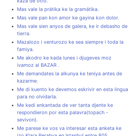
kaza de otro.
Mas vale la prátika ke la gramátika.
Mas vale pan kon amor ke gayina kon dolor.
Mas vale sien anyos de galera, ke ir debasho de
tierra.
Mazalozo i venturozo ke sea siempre i toda la
famiya.
Me akodro ke kada lunes i djugeves moz
ivamoz al BAZAR .
Me demandates la alkunya ke teniya antes de
kazarme.
Me di kuento ke devemos eskrivir en esta lingua
para no olvidarla.
Me kedi enkantada de ver tanta djente ke
respondieron por esta palavra(topach -
sevivon).
Me parese ke vos va interesar esta anketa ke
izo Klara Perahya en Istanbul entre 805