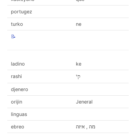
portugez
turko
ne
📝
ladino
ke
rashi
קי
djenero
orijin
Jeneral
linguas
ebreo
מה , איזה