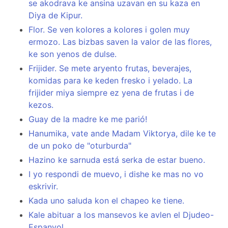
se akodrava ke ansina uzavan en su kaza en
Diya de Kipur.
Flor. Se ven kolores a kolores i golen muy
ermozo. Las bizbas saven la valor de las flores,
ke son yenos de dulse.
Frijider. Se mete aryento frutas, beverajes,
komidas para ke keden fresko i yelado. La
frijider miya siempre ez yena de frutas i de
kezos.
Guay de la madre ke me parió!
Hanumika, vate ande Madam Viktorya, dile ke te
de un poko de "oturburda"
Hazino ke sarnuda está serka de estar bueno.
I yo respondi de muevo, i dishe ke mas no vo
eskrivir.
Kada uno saluda kon el chapeo ke tiene.
Kale abituar a los mansevos ke avlen el Djudeo-
Espanyol