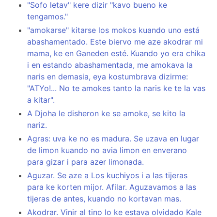
"Sofo letav" kere dizir "kavo bueno ke
tengamos."
"amokarse" kitarse los mokos kuando uno está
abashamentado. Este biervo me aze akodrar mi
mama, ke en Ganeden esté. Kuando yo era chika
i en estando abashamentada, me amokava la
naris en demasia, eya kostumbrava dizirme:
"ATYo!... No te amokes tanto la naris ke te la vas
a kitar".
A Djoha le disheron ke se amoke, se kito la
nariz.
Agras: uva ke no es madura. Se uzava en lugar
de limon kuando no avia limon en enverano
para gizar i para azer limonada.
Aguzar. Se aze a Los kuchiyos i a las tijeras
para ke korten mijor. Afilar. Aguzavamos a las
tijeras de antes, kuando no kortavan mas.
Akodrar. Vinir al tino lo ke estava olvidado Kale