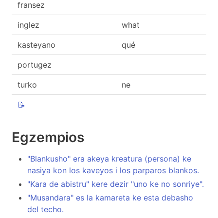
fransez
inglez
what
kasteyano
qué
portugez
turko
ne
📝
Egzempios
"Blankusho" era akeya kreatura (persona) ke
nasiya kon los kaveyos i los parparos blankos.
"Kara de abistru" kere dezir "uno ke no sonriye".
"Musandara" es la kamareta ke esta debasho
del techo.