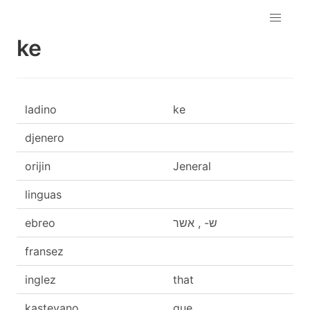
ke
ladino
ke
djenero
orijin
Jeneral
linguas
ebreo
ש- , אשר
fransez
inglez
that
kasteyano
que