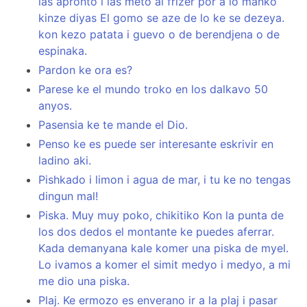
las apronto i las meto al frizer por a lo manko
kinze diyas El gomo se aze de lo ke se dezeya.
kon kezo patata i guevo o de berendjena o de
espinaka.
Pardon ke ora es?
Parese ke el mundo troko en los dalkavo 50
anyos.
Pasensia ke te mande el Dio.
Penso ke es puede ser interesante eskrivir en
ladino aki.
Pishkado i limon i agua de mar, i tu ke no tengas
dingun mal!
Piska. Muy muy poko, chikitiko Kon la punta de
los dos dedos el montante ke puedes aferrar.
Kada demanyana kale komer una piska de myel.
Lo ivamos a komer el simit medyo i medyo, a mi
me dio una piska.
Plaj. Ke ermozo es enverano ir a la plaj i pasar