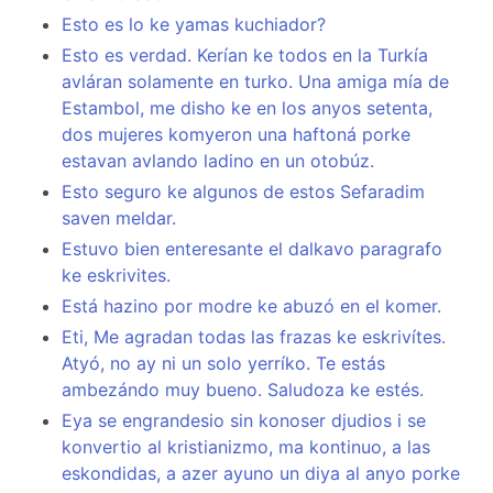
Esto es lo ke yamas kuchiador?
Esto es verdad. Kerían ke todos en la Turkía
avláran solamente en turko. Una amiga mía de
Estambol, me disho ke en los anyos setenta,
dos mujeres komyeron una haftoná porke
estavan avlando ladino en un otobúz.
Esto seguro ke algunos de estos Sefaradim
saven meldar.
Estuvo bien enteresante el dalkavo paragrafo
ke eskrivites.
Está hazino por modre ke abuzó en el komer.
Eti, Me agradan todas las frazas ke eskrivítes.
Atyó, no ay ni un solo yerríko. Te estás
ambezándo muy bueno. Saludoza ke estés.
Eya se engrandesio sin konoser djudios i se
konvertio al kristianizmo, ma kontinuo, a las
eskondidas, a azer ayuno un diya al anyo porke