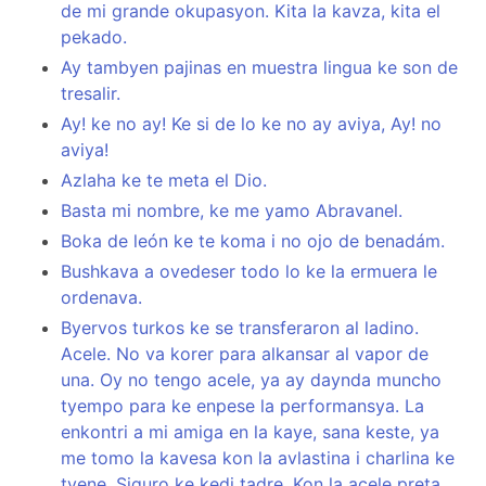
de mi grande okupasyon. Kita la kavza, kita el
pekado.
Ay tambyen pajinas en muestra lingua ke son de
tresalir.
Ay! ke no ay! Ke si de lo ke no ay aviya, Ay! no
aviya!
Azlaha ke te meta el Dio.
Basta mi nombre, ke me yamo Abravanel.
Boka de león ke te koma i no ojo de benadám.
Bushkava a ovedeser todo lo ke la ermuera le
ordenava.
Byervos turkos ke se transferaron al ladino.
Acele. No va korer para alkansar al vapor de
una. Oy no tengo acele, ya ay daynda muncho
tyempo para ke enpese la performansya. La
enkontri a mi amiga en la kaye, sana keste, ya
me tomo la kavesa kon la avlastina i charlina ke
tyene. Siguro ke kedi tadre. Kon la acele preta