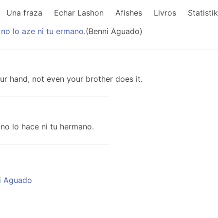
Una fraza
Echar Lashon
Afishes
Livros
Statisti
,
no
lo
aze
ni
tu
ermano
.(Benni Aguado)
r hand, not even your brother does it.
no lo hace ni tu hermano.
i Aguado