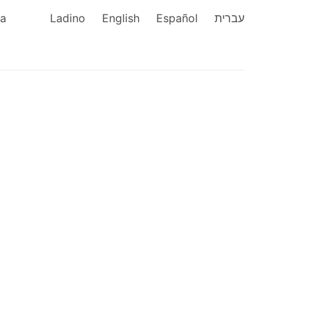
ka
Ladino
English
Español
עברית