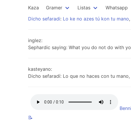
Kaza
Gramer
Listas
Whatsapp
Dicho
sefaradi
:
Lo
ke
no
azes
tú
kon
tu
mano
inglez:
Sephardic saying: What you do not do with you
kasteyano:
Dicho sefaradí: Lo que no haces con tu mano, 
Benn
📝