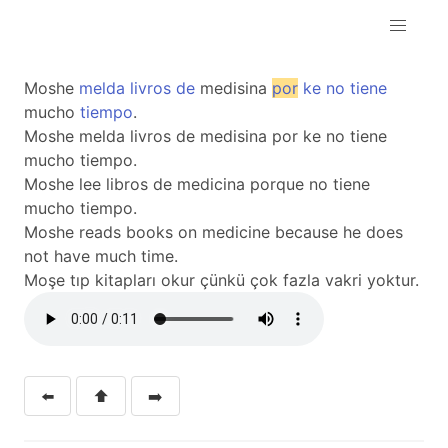
Moshe
melda
livros
de
medisina
por
ke
no
tiene
mucho
tiempo
.
Moshe melda livros de medisina por ke no tiene
mucho tiempo.
Moshe lee libros de medicina porque no tiene
mucho tiempo.
Moshe reads books on medicine because he does
not have much time.
Moşe tıp kitapları okur çünkü çok fazla vakri yoktur.
⬅️
⬆️
➡️