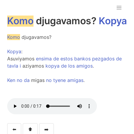
Komo
djugavamos?
Kopya
Komo
djugavamos?
Kopya
:
Asuviyamos
ensima
de
estos
bankos
pezgados
de
tavla
i
aziyamos
kopya
de
los
amigos
.
Ken
no
da
migas
no
tyene
amigas
.
⬅️
⬆️
➡️