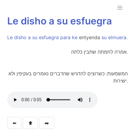
Le
disho
a
su
esfuegra
Le
disho
a
su
esfuegra
para
ke
entyenda
su
elmuera
.
אמרה לחמתה שתבין כלתה.
המשמעות: כשרוצים להדגיש שהדברים נאמרים בעקיפין ולא
ישירות.
⬅️
⬆️
➡️