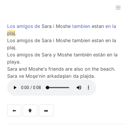
Los
amigos
de
Sara
i
Moshe
tambien
estan
en
la
plaj
.
Los amigos de Sara i Moshe tambien estan en la
plaj.
Los amigos de Sara y Moshe también están en la
playa.
Sara and Moshe's friends are also on the beach.
Sara ve Moşe'nin arkadaşları da plajda.
⬅️
⬆️
➡️