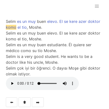
Selim
es
un
muy
buen
elevo
.
El
se
kere
azer
doktor
komo
el
tio
, Moshe.
Selim es un muy buen elevo. El se kere azer doktor
komo el tio, Moshe.
Selim es un muy buen estudiante. Él quiere ser
médico como su tío Moshe.
Selim is a very good student. He wants to be a
doctor like his uncle, Moshe.
Selim çok iyi bir öğrenci. O dayısı Moşe gibi doktor
olmak istiyor.
⬅️
⬆️
➡️