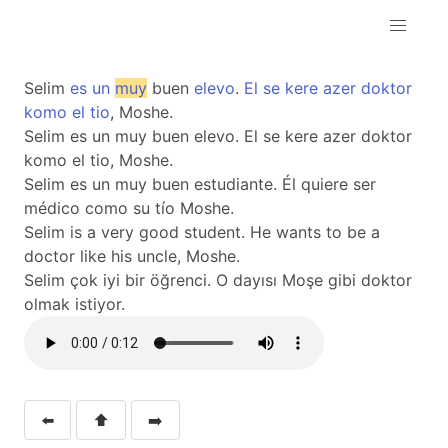
Selim
es
un
muy
buen
elevo
.
El
se
kere
azer
doktor
komo
el
tio
, Moshe.
Selim es un muy buen elevo. El se kere azer doktor
komo el tio, Moshe.
Selim es un muy buen estudiante. Él quiere ser
médico como su tío Moshe.
Selim is a very good student. He wants to be a
doctor like his uncle, Moshe.
Selim çok iyi bir öğrenci. O dayısı Moşe gibi doktor
olmak istiyor.
⬅️
⬆️
➡️