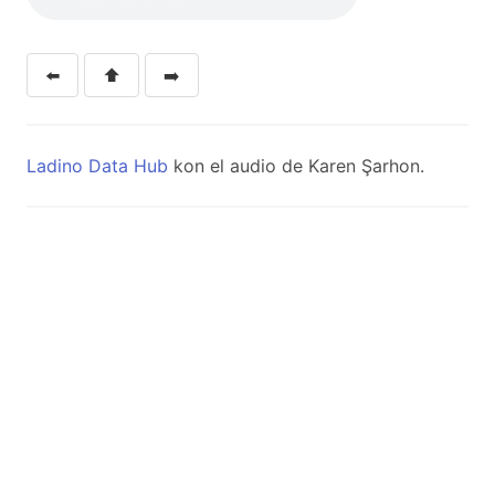
⬅️
⬆️
➡️
Ladino Data Hub
kon el audio de Karen Şarhon.