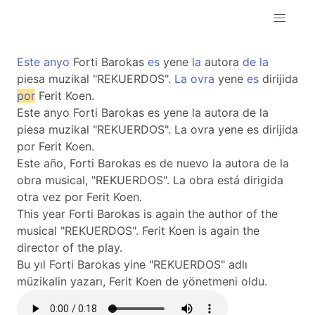
Este
anyo
Forti Barokas
es
yene
la
autora
de
la
piesa muzikal "REKUERDOS".
La
ovra
yene
es
dirijida
por
Ferit Koen.
Este anyo Forti Barokas es yene la autora de la
piesa muzikal "REKUERDOS". La ovra yene es dirijida
por Ferit Koen.
Este año, Forti Barokas es de nuevo la autora de la
obra musical, "REKUERDOS". La obra está dirigida
otra vez por Ferit Koen.
This year Forti Barokas is again the author of the
musical "REKUERDOS". Ferit Koen is again the
director of the play.
Bu yıl Forti Barokas yine "REKUERDOS" adlı
müzikalin yazarı, Ferit Koen de yönetmeni oldu.