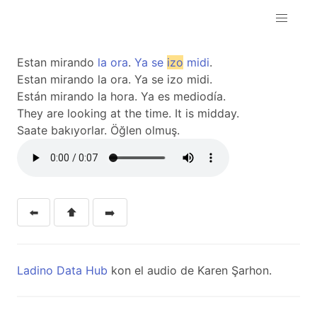
Estan mirando
la
ora
.
Ya
se
izo
midi
.
Estan mirando la ora. Ya se izo midi.
Están mirando la hora. Ya es mediodía.
They are looking at the time. It is midday.
Saate bakıyorlar. Öğlen olmuş.
⬅️
⬆️
➡️
Ladino Data Hub
kon el audio de Karen Şarhon.