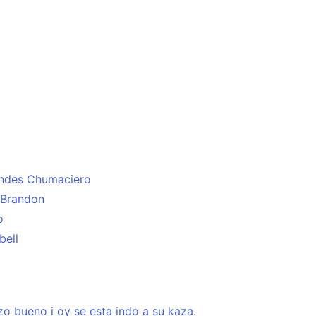
Mendes Chumaciero
y Brandon
o
bell
o bueno i oy se esta indo a su kaza.