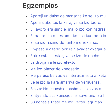
Egzempios
Apareji un dulse de mansana ke se izo mu
Apenas aboltas la kara, ya se izo tadre.
El lavoro era simple, ma lo izo kon hadras
El padre izo de eskudo kon su kuerpo a la 
El se izo hazino de tanto merrekiarse.
Empesó a azerlo por reir, avagar avagar se
Entre estas i estas, ya se izo de noche.
La droga ya le izo efekto.
Me izo plazer de konoserlo.
Me parese ke vos va interesar esta anketa
Se le izo la kara amariya de verguensa.
Siniza: No echesh enbasho las sinizas delo
Sintyendo sus konsejos, el soverano izo f
Su konseja triste me izo verter lagrimas.