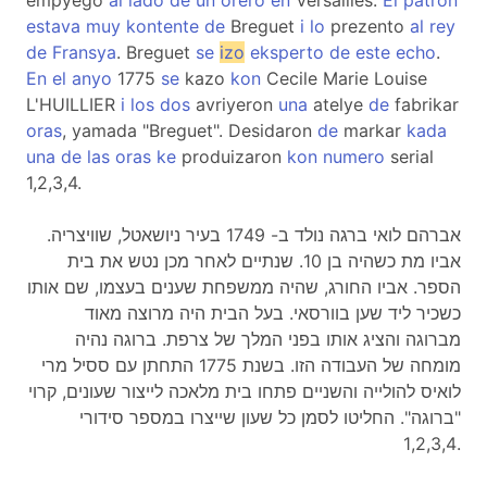
empyego
al
lado
de
un
orero
en
Versailles.
El
patron
estava
muy
kontente
de
Breguet
i
lo
prezento
al
rey
de
Fransya
. Breguet
se
izo
eksperto
de
este
echo
.
En
el
anyo
1775
se
kazo
kon
Cecile Marie Louise
L'HUILLIER
i
los
dos
avriyeron
una
atelye
de
fabrikar
oras
, yamada "Breguet". Desidaron
de
markar
kada
una
de
las
oras
ke
produizaron
kon
numero
serial
1,2,3,4.
אברהם לואי ברגה נולד ב- 1749 בעיר ניושאטל, שוויצריה.
אביו מת כשהיה בן 10. שנתיים לאחר מכן נטש את בית
הספר. אביו החורג, שהיה ממשפחת שענים בעצמו, שם אותו
כשכיר ליד שען בוורסאי. בעל הבית היה מרוצה מאוד
מברוגה והציג אותו בפני המלך של צרפת. ברוגה נהיה
מומחה של העבודה הזו. בשנת 1775 התחתן עם ססיל מרי
לואיס להולייה והשניים פתחו בית מלאכה לייצור שעונים, קרוי
"ברוגה". החליטו לסמן כל שעון שייצרו במספר סידורי
1,2,3,4.