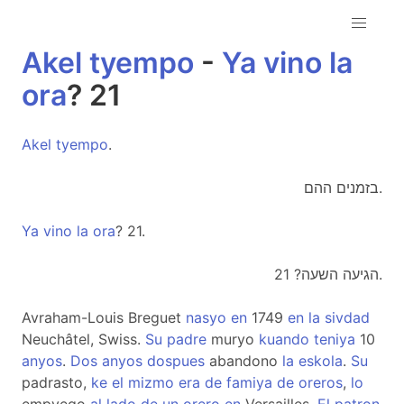
Akel
tyempo
-
Ya
vino
la
ora
? 21
Akel
tyempo
.
בזמנים ההם.
Ya
vino
la
ora
? 21.
הגיעה השעה? 21.
Avraham-Louis Breguet
nasyo
en
1749
en
la
sivdad
Neuchâtel, Swiss.
Su
padre
muryo
kuando
teniya
10
anyos
.
Dos
anyos
dospues
abandono
la
eskola
.
Su
padrasto,
ke
el
mizmo
era
de
famiya
de
oreros
,
lo