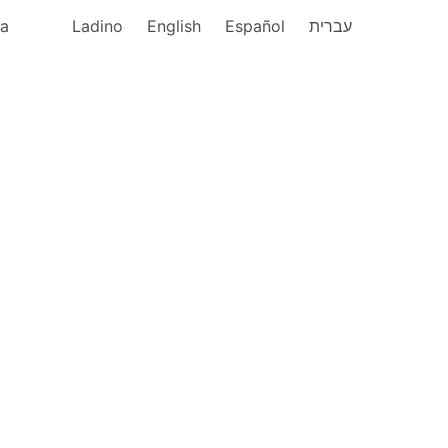
ka
Ladino
English
Español
עברית