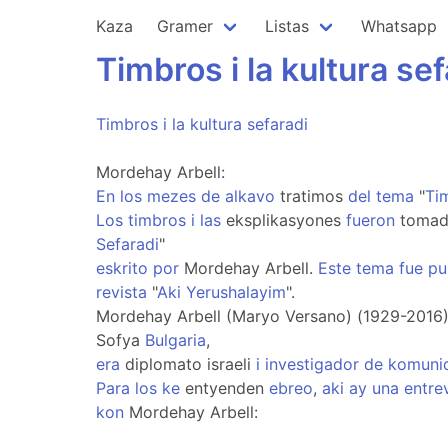
Kaza
Gramer
Listas
Whatsapp
Timbros
i
la
kultura
sef
Timbros
i
la
kultura
sefaradi
Mordehay Arbell:
En
los
mezes
de
alkavo
tratimos
del
tema
"
Ti
Los
timbros
i
las
eksplikasyones
fueron
toma
Sefaradi
"
eskrito
por
Mordehay Arbell.
Este
tema
fue
pu
revista
"
Aki
Yerushalayim
".
Mordehay Arbell (Maryo Versano) (1929-2016)
Sofya
Bulgaria
,
era
diplomato israeli
i
investigador
de
komuni
Para
los
ke
entyenden
ebreo
,
aki
ay
una
entre
kon
Mordehay Arbell: