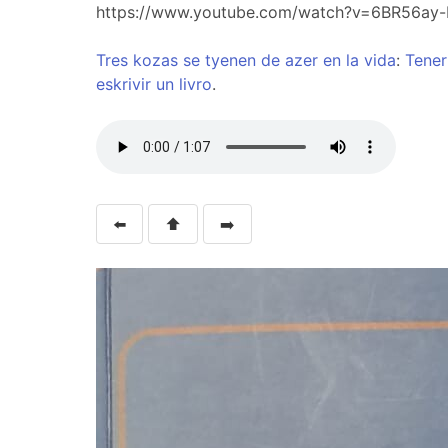
https://www.youtube.com/watch?v=6BR56ay-
Tres
kozas
se
tyenen
de
azer
en
la
vida
:
Tener
eskrivir
un
livro
.
⬅️
⬆️
➡️