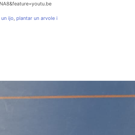
NA8&feature=youtu.be
un
ijo
,
plantar
un
arvole
i