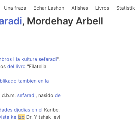
Una fraza
Echar Lashon
Afishes
Livros
Statisti
aradi
, Mordehay Arbell
mbros
i
la
kultura
sefaradi
".
dos
del
livro
"Filatelia
blikado
tambien
en
la
 d.b.m.
sefaradi
, nasido
de
dades
djudias
en
el
Karibe.
vista
ke
izo
Dr. Yitshak levi