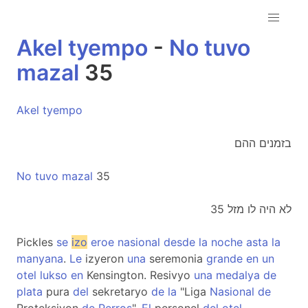
Akel
tyempo
-
No
tuvo
mazal
35
Akel
tyempo
בזמנים ההם
No
tuvo
mazal
35
לא היה לו מזל 35
Pickles
se
izo
eroe
nasional
desde
la
noche
asta
la
manyana
.
Le
izyeron
una
seremonia
grande
en
un
otel
lukso
en
Kensington. Resivyo
una
medalya
de
plata
pura
del
sekretaryo
de
la
"Liga
Nasional
de