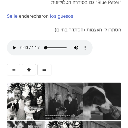
גם בסידרה הטלויזיונית "Blue Peter"
Se
le
enderecharon
los
guesos
הסתרו לו העצמות (הסתדר בחיים)
⬅️
⬆️
➡️