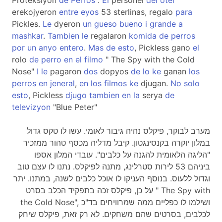
Proteksiyon
de
Perros
".
El
personel
del
otel
erekojyeron
entre
eyos
53 sterlinas, regalo
para
Pickles.
Le
dyeron
un
gueso
bueno
i
grande
a
mashkar
.
Tambien
le
regalaron
komida
de
perros
por
un
anyo
entero
.
Mas
de
esto
, Pickless gano
el
rolo
de
perro
en
el
filmo
" The Spy with the Cold
Nose"
I
le
pagaron
dos
dopyos
de
lo
ke
ganan
los
perros
en
jeneral
,
en
los
filmos
ke
djugan.
No
solo
esto
, Pickless
djugo
tambien
en
la
serya
de
televizyon
"Blue Peter"
מערב לבוקר, פיקלס נהיה גיבור לאומי. עשו לו טקס גדול
במלון יוקרה בקנסינגטון. קיבל מדליה מכסף טהור ממזכיר
"הליגה הלאומית להגנה על כלבים". עובדי המלון אספו
ביניהם 53 לירות סטרלינג, מתנה לפיקלס. נתנו לו עצם טוב
וגדול ללעוס. בנוסף העניקו לו אוכל כלבים לשנה, במתנו. יתר
על כן, פיקלס זכה בתפקיד הכלב בסרט " The Spy with
the Cold Nose", ושילמו לו כפליים ממה שמרוויחים בד"כ
לכלבים, בסרטים שהם משחקים. לא רק זאת, פיקלס שיחק