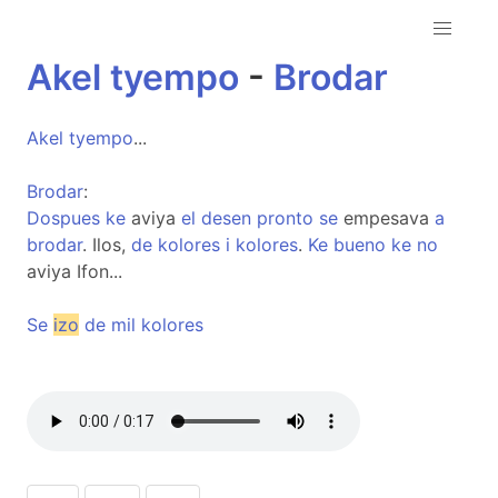
Akel
tyempo
-
Brodar
Akel
tyempo
...
Brodar
:
Dospues
ke
aviya
el
desen
pronto
se
empesava
a
brodar
. Ilos,
de
kolores
i
kolores
.
Ke
bueno
ke
no
aviya Ifon...
Se
izo
de
mil
kolores