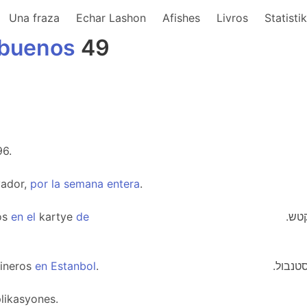
Una fraza
Echar Lashon
Afishes
Livros
Statisti
buenos
49
96.
yador,
por
la
semana
entera
.
os
en
el
kartye
de
.טש
ineros
en
Estanbol
.
.טנבול
likasyones.