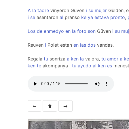
A
la
tadre
vinyeron Güven
i
su
mujer
Gülden, 
i
se
asentaron
al
pranso
ke
ya
estava
pronto
,
Los
de
enmedyo
en
la
foto
son
Güven
i
su
muj
Reuven
i
Polet estan
en
las
dos
vandas.
Regala
tu
sonriza
a
ken
la
valora,
tu
amor
a
ke
ken
te
akompanya
i
tu
ayudo
al
ken
es
menest
⬅️
⬆️
➡️