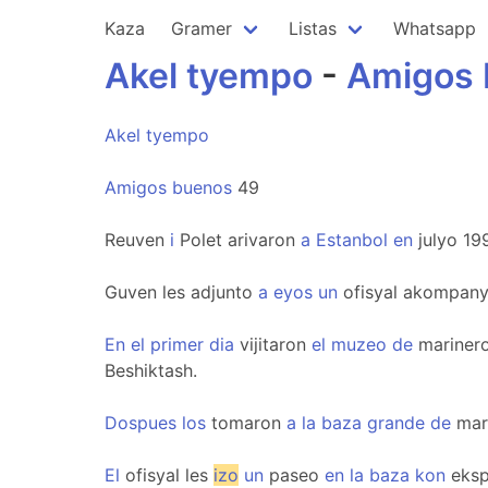
Kaza
Gramer
Listas
Whatsapp
Akel
tyempo
-
Amigos
Akel
tyempo
Amigos
buenos
49
Reuven
i
Polet arivaron
a
Estanbol
en
julyo 19
Guven les adjunto
a
eyos
un
ofisyal akompan
En
el
primer
dia
vijitaron
el
muzeo
de
mariner
Beshiktash.
Dospues
los
tomaron
a
la
baza
grande
de
mar
El
ofisyal les
izo
un
paseo
en
la
baza
kon
eksp