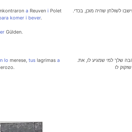
enkontraron
a
Reuven
i
Polet
.בערב הגיעו גובן ואישתו גולדן, פגשו את ראובן ופולט וישבו לשולחן שהיה מוכן, בכדי
para
komer
i
bever
.
er
Gülden.
n
lo
merese,
tus
lagrimas
a
.תן במתנה את החיוך שלך למי שמעריך אותו, את האהבה שלך למי שמגיע לו, את
erozo.
זקוק לו