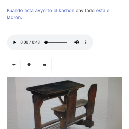
Kuando
esta
avyerto
el
kashon
envitado
esta
el
ladron
.
⬅️
⬆️
➡️