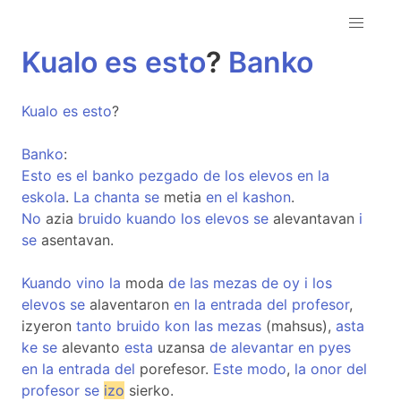
Kualo
es
esto
?
Banko
Kualo
es
esto
?
Banko
:
Esto
es
el
banko
pezgado
de
los
elevos
en
la
eskola
.
La
chanta
se
metia
en
el
kashon
.
No
azia
bruido
kuando
los
elevos
se
alevantavan
i
se
asentavan.
Kuando
vino
la
moda
de
las
mezas
de
oy
i
los
elevos
se
alaventaron
en
la
entrada
del
profesor
,
izyeron
tanto
bruido
kon
las
mezas
(mahsus),
asta
ke
se
alevanto
esta
uzansa
de
alevantar
en
pyes
en
la
entrada
del
porefesor.
Este
modo
,
la
onor
del
profesor
se
izo
sierko.