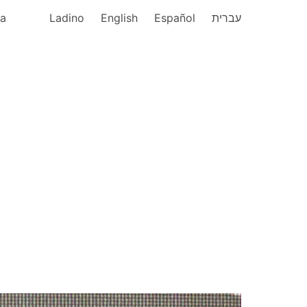
ka
Ladino
English
Español
עברית