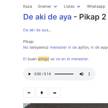
Kaza
Gramer
Listas
Whatsapp
De
aki
de
aya
- Pikap 2
De
aki
de
aya
...
Pikap:
No
teniyamoz
menester
ni
de
ayfon,
ni
de
ayp
El
buen
amigo
se
ve
en
el
menester
.
⬅️
⬆️
➡️