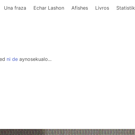
Una fraza
Echar Lashon
Afishes
Livros
Statisti
ed
ni
de
aynosekualo...