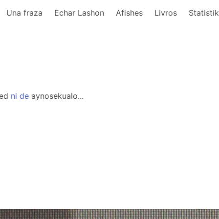
Una fraza
Echar Lashon
Afishes
Livros
Statisti
ed
ni
de
aynosekualo...