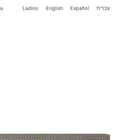
ka
Ladino
English
Español
עברית