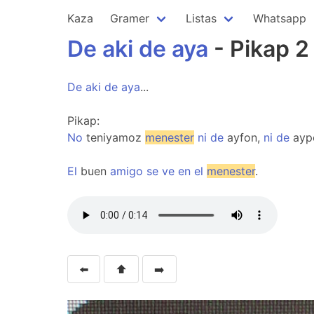
Kaza
Gramer
Listas
Whatsapp
De
aki
de
aya
- Pikap 2
De
aki
de
aya
...
Pikap:
No
teniyamoz
menester
ni
de
ayfon,
ni
de
ayp
El
buen
amigo
se
ve
en
el
menester
.
⬅️
⬆️
➡️