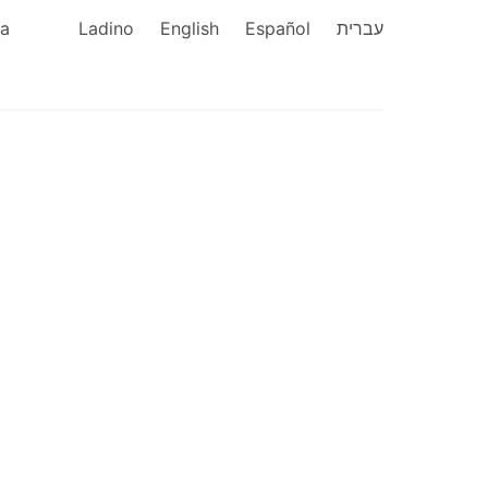
ka
Ladino
English
Español
עברית