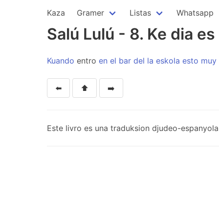
Kaza
Gramer
Listas
Whatsapp
Salú Lulú - 8. Ke dia es
Kuando
entro
en
el
bar
del
la
eskola
esto
muy
⬅️
⬆️
➡️
Este livro es una traduksion djudeo-espanyola d