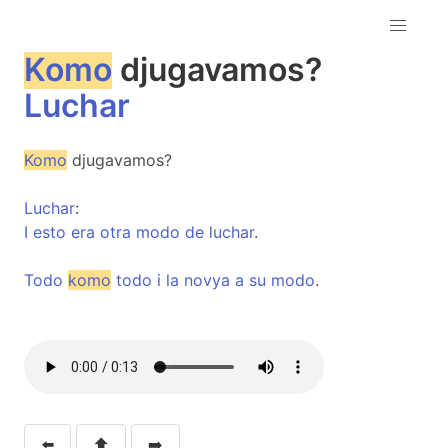
Komo
djugavamos?
Luchar
Komo
djugavamos?
Luchar
:
I
esto
era
otra
modo
de
luchar
.
Todo
komo
todo
i
la
novya
a
su
modo
.
⬅️
⬆️
➡️