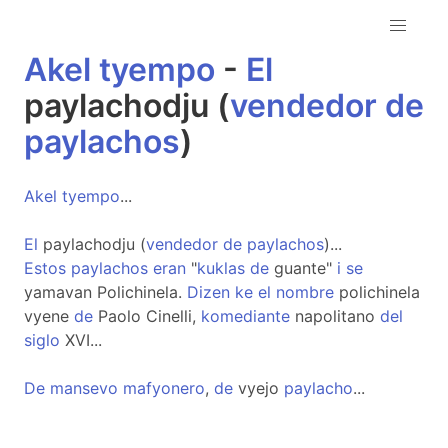
Akel
tyempo
-
El
paylachodju (
vendedor
de
paylachos
)
Akel
tyempo
...
El
paylachodju (
vendedor
de
paylachos
)...
Estos
paylachos
eran
"
kuklas
de
guante"
i
se
yamavan Polichinela.
Dizen
ke
el
nombre
polichinela
vyene
de
Paolo Cinelli,
komediante
napolitano
del
siglo
XVI...
De
mansevo
mafyonero
,
de
vyejo
paylacho
...