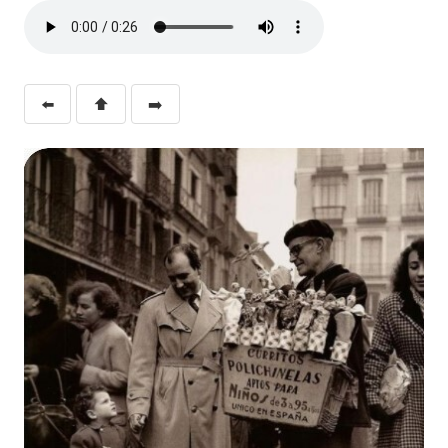
⬅️
⬆️
➡️