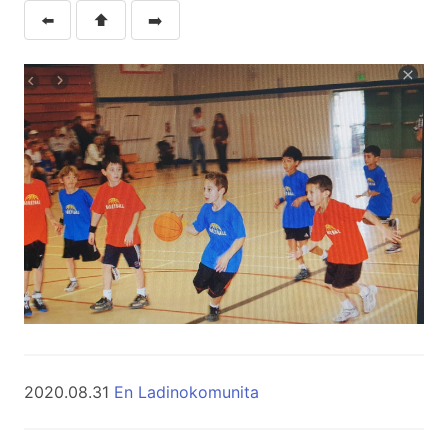
⬅️
⬆️
➡️
2020.08.31
En Ladinokomunita