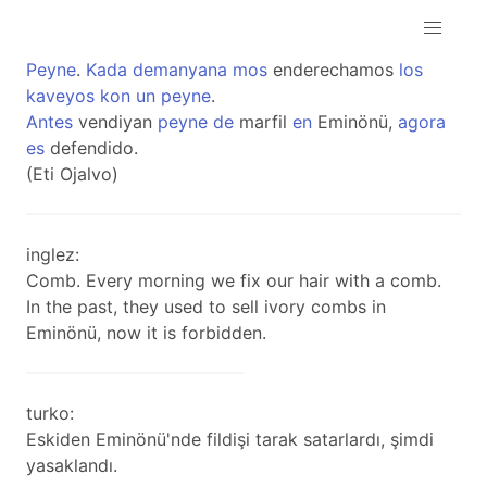
Peyne
.
Kada
demanyana
mos
enderechamos
los
kaveyos
kon
un
peyne
.
Antes
vendiyan
peyne
de
marfil
en
Eminönü,
agora
es
defendido.
(Eti Ojalvo)
inglez:
Comb. Every morning we fix our hair with a comb.
In the past, they used to sell ivory combs in
Eminönü, now it is forbidden.
turko:
Eskiden Eminönü'nde fildişi tarak satarlardı, şimdi
yasaklandı.