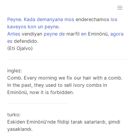
Peyne
.
Kada
demanyana
mos
enderechamos
los
kaveyos
kon
un
peyne
.
Antes
vendiyan
peyne
de
marfil
en
Eminönü,
agora
es
defendido.
(Eti Ojalvo)
inglez:
Comb. Every morning we fix our hair with a comb.
In the past, they used to sell ivory combs in
Eminönü, now it is forbidden.
turko:
Eskiden Eminönü'nde fildişi tarak satarlardı, şimdi
yasaklandı.