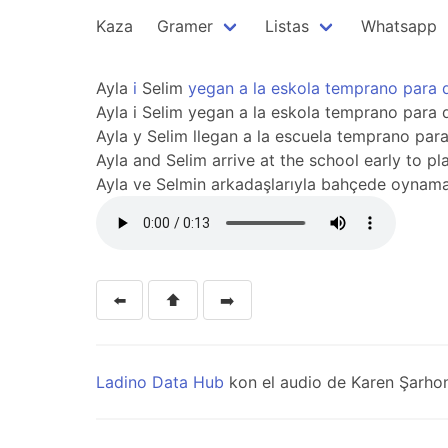
Kaza
Gramer
Listas
Whatsapp
Ayla
i
Selim
yegan
a
la
eskola
temprano
para
Ayla i Selim yegan a la eskola temprano para 
Ayla y Selim llegan a la escuela temprano para
Ayla and Selim arrive at the school early to pla
Ayla ve Selmin arkadaşlarıyla bahçede oynamak
⬅️
⬆️
➡️
Ladino Data Hub
kon el audio de Karen Şarhon