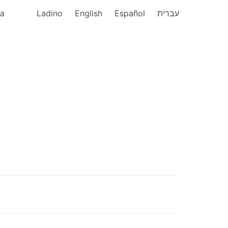
ka
Ladino
English
Español
עברית