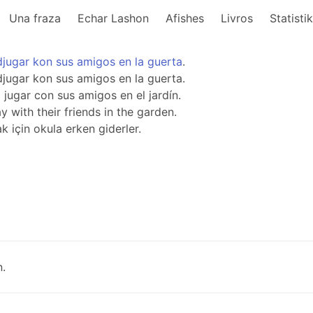
Una fraza
Echar Lashon
Afishes
Livros
Statisti
djugar
kon
sus
amigos
en
la
guerta
.
djugar kon sus amigos en la guerta.
 jugar con sus amigos en el jardín.
y with their friends in the garden.
 için okula erken giderler.
.