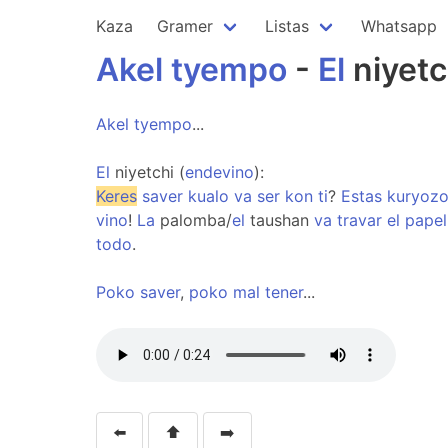
Kaza
Gramer
Listas
Whatsapp
Akel
tyempo
-
El
niyetc
Akel
tyempo
...
El
niyetchi (
endevino
):
Keres
saver
kualo
va
ser
kon
ti
?
Estas
kuryoz
vino
!
La
palomba/
el
taushan
va
travar
el
papel
todo
.
Poko
saver
,
poko
mal
tener
...
⬅️
⬆️
➡️