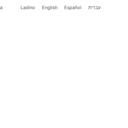
ka
Ladino
English
Español
עברית