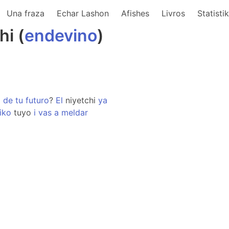
Una fraza
Echar Lashon
Afishes
Livros
Statisti
hi (
endevino
)
o
de
tu
futuro
?
El
niyetchi
ya
iko
tuyo
i
vas
a
meldar