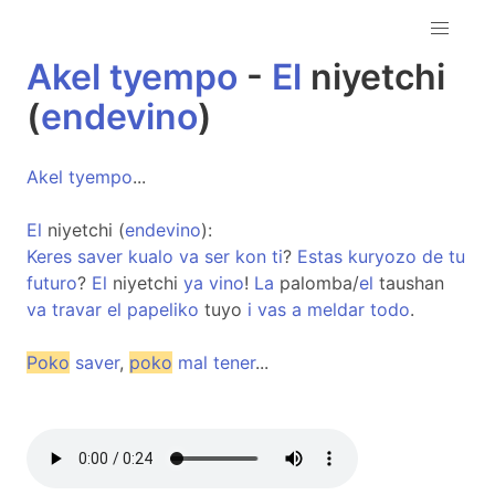
Akel
tyempo
-
El
niyetchi
(
endevino
)
Akel
tyempo
...
El
niyetchi (
endevino
):
Keres
saver
kualo
va
ser
kon
ti
?
Estas
kuryozo
de
tu
futuro
?
El
niyetchi
ya
vino
!
La
palomba/
el
taushan
va
travar
el
papeliko
tuyo
i
vas
a
meldar
todo
.
Poko
saver
,
poko
mal
tener
...