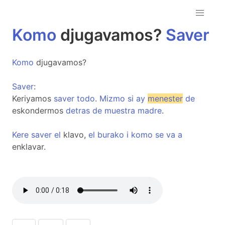
Komo
djugavamos?
Saver
Komo
djugavamos?
Saver
:
Keriyamos
saver
todo
.
Mizmo
si
ay
menester
de
eskondermos
detras
de
muestra
madre
.
Kere
saver
el
klavo,
el
burako
i
komo
se
va
a
enklavar.