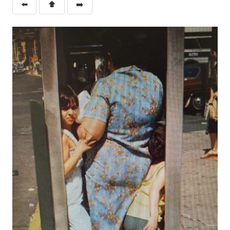
⬅️
⬆️
➡️