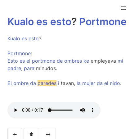
Kualo
es
esto
?
Portmone
Kualo
es
esto
?
Portmone
:
Esto
es
el
portmone
de
ombres
ke
empleyava
mi
padre
,
para
minudos.
El
ombre
da
paredes
i
tavan,
la
mujer
da
el
nido
.
⬅️
⬆️
➡️