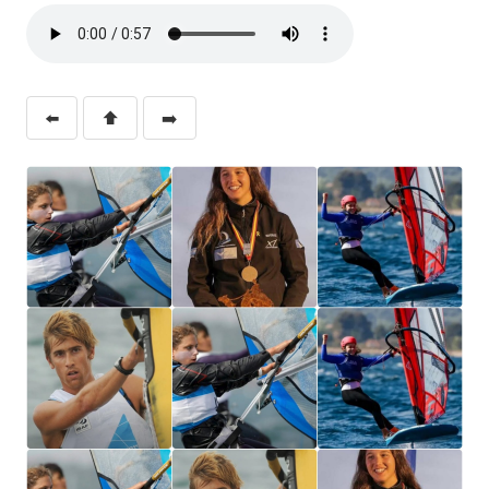
⬅️
⬆️
➡️