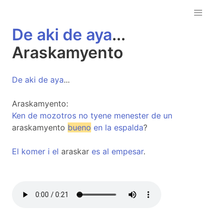
De
aki
de
aya
...
Araskamyento
De
aki
de
aya
...
Araskamyento:
Ken
de
mozotros
no
tyene
menester
de
un
araskamyento
bueno
en
la
espalda
?
El
komer
i
el
araskar
es
al
empesar
.