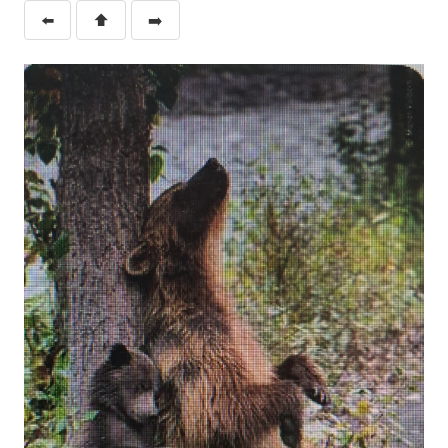
⬅️
⬆️
➡️