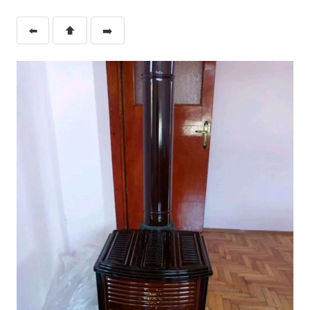
⬅️
⬆️
➡️