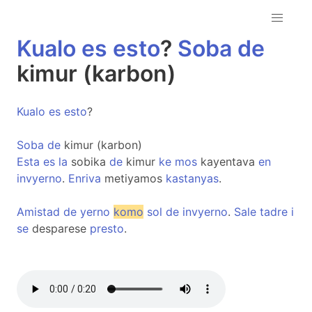
Kualo
es
esto
?
Soba
de
kimur (karbon)
Kualo
es
esto
?
Soba
de
kimur (karbon)
Esta
es
la
sobika
de
kimur
ke
mos
kayentava
en
invyerno
.
Enriva
metiyamos
kastanyas
.
Amistad
de
yerno
komo
sol
de
invyerno
.
Sale
tadre
i
se
desparese
presto
.