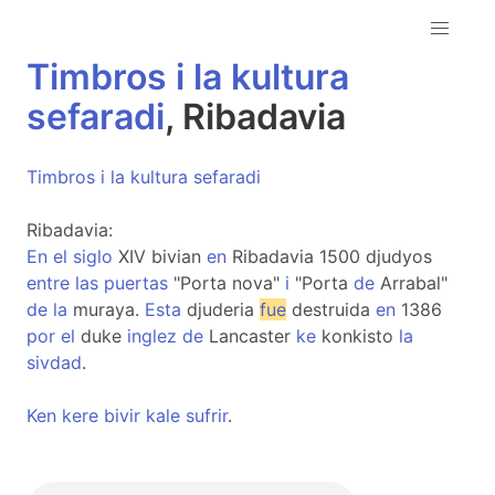
Timbros
i
la
kultura
sefaradi
, Ribadavia
Timbros
i
la
kultura
sefaradi
Ribadavia:
En
el
siglo
XIV bivian
en
Ribadavia 1500 djudyos
entre
las
puertas
"Porta nova"
i
"Porta
de
Arrabal"
de
la
muraya.
Esta
djuderia
fue
destruida
en
1386
por
el
duke
inglez
de
Lancaster
ke
konkisto
la
sivdad
.
Ken
kere
bivir
kale
sufrir
.