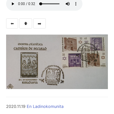
⬅️
⬆️
➡️
2020.11.19
En Ladinokomunita