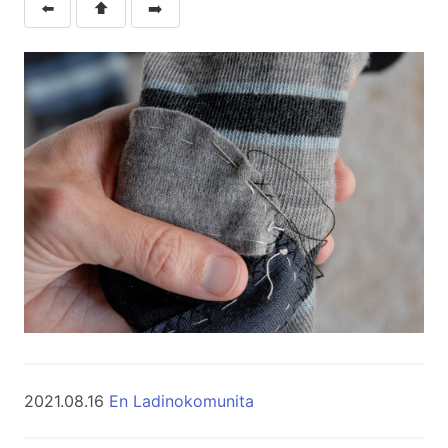
⬅️
⬆️
➡️
2021.08.16
En Ladinokomunita