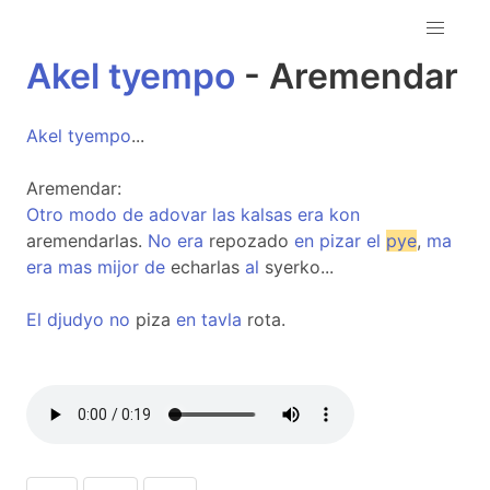
Akel
tyempo
- Aremendar
Akel
tyempo
...
Aremendar:
Otro
modo
de
adovar
las
kalsas
era
kon
aremendarlas.
No
era
repozado
en
pizar
el
pye
,
ma
era
mas
mijor
de
echarlas
al
syerko...
El
djudyo
no
piza
en
tavla
rota.