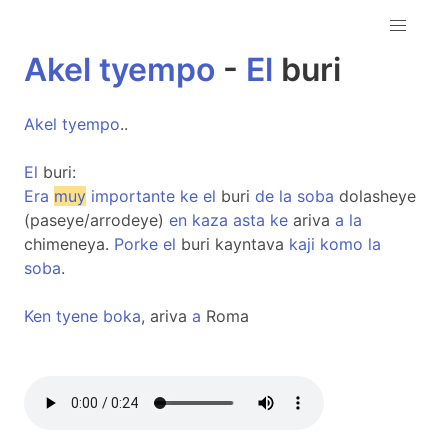
Akel
tyempo
-
El
buri
Akel
tyempo
..
El
buri:
Era
muy
importante
ke
el
buri
de
la
soba
dolasheye
(paseye/arrodeye)
en
kaza
asta
ke
ariva
a
la
chimeneya.
Porke
el
buri kayntava
kaji
komo
la
soba
.
Ken
tyene
boka
, ariva
a
Roma