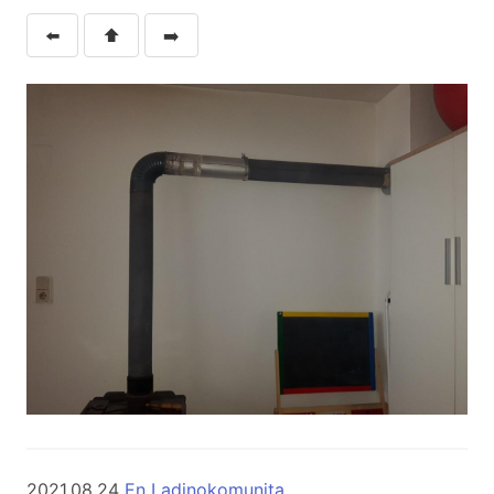
⬅️
⬆️
➡️
2021.08.24
En Ladinokomunita