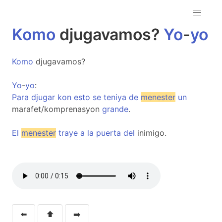
Komo
djugavamos?
Yo
-
yo
Komo
djugavamos?
Yo
-
yo
:
Para
djugar
kon
esto
se
teniya
de
menester
un
marafet/komprenasyon
grande
.
El
menester
traye
a
la
puerta
del
inimigo.
⬅️
⬆️
➡️