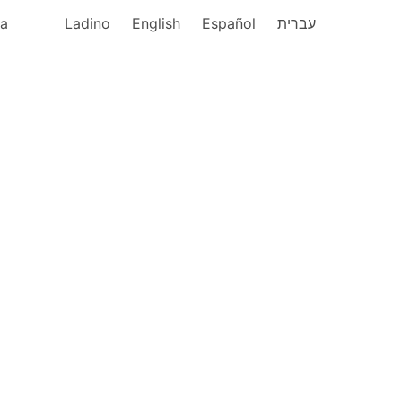
ka
Ladino
English
Español
עברית