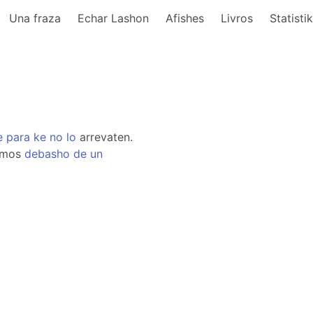
Una fraza
Echar Lashon
Afishes
Livros
Statisti
e
para
ke
no
lo
arrevaten.
emos
debasho
de
un