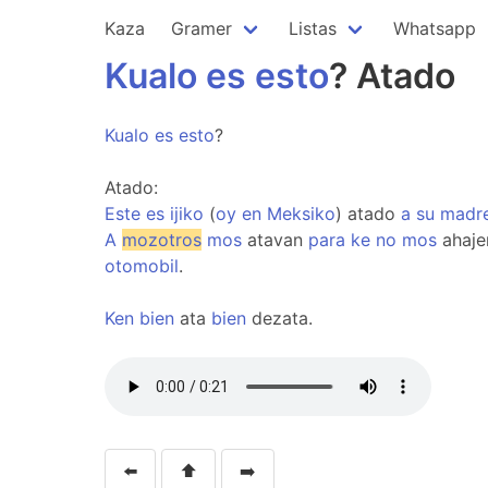
Kaza
Gramer
Listas
Whatsapp
Kualo
es
esto
? Atado
Kualo
es
esto
?
Atado:
Este
es
ijiko
(
oy
en
Meksiko
) atado
a
su
madr
A
mozotros
mos
atavan
para
ke
no
mos
ahaj
otomobil
.
Ken
bien
ata
bien
dezata.
⬅️
⬆️
➡️