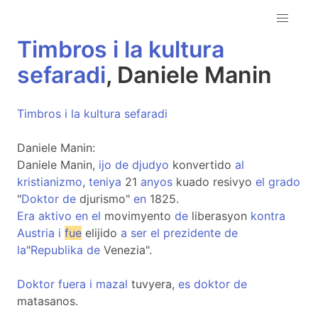
Timbros
i
la
kultura
sefaradi
, Daniele Manin
Timbros
i
la
kultura
sefaradi
Daniele Manin:
Daniele Manin,
ijo
de
djudyo
konvertido
al
kristianizmo
,
teniya
21
anyos
kuado resivyo
el
grado
"
Doktor
de
djurismo"
en
1825.
Era
aktivo
en
el
movimyento
de
liberasyon
kontra
Austria
i
fue
elijido
a
ser
el
prezidente
de
la
"
Republika
de
Venezia".
Doktor
fuera
i
mazal
tuvyera,
es
doktor
de
matasanos.