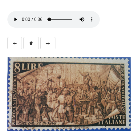
⬅️
⬆️
➡️