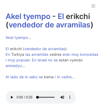
Akel
tyempo
-
El
erikchi
(
vendedor
de
avramilas
)
Akel
tyempo
...
El
erikchi (
vendedor
de
avramilas
):
En
Turkiya
las
avramilas
vedres
eran
muy
konosidas
i
muy
popular
.
En
Israel
no
se
estan vyendo
enmedyo
...
Al
lado
de
lo
seko
se
kema
i
lo
vedre
...