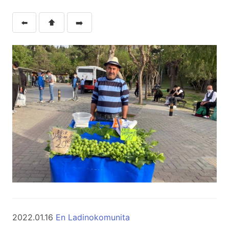
⬅️
⬆️
➡️
2022.01.16
En Ladinokomunita