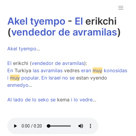
Akel
tyempo
-
El
erikchi
(
vendedor
de
avramilas
)
Akel
tyempo
...
El
erikchi (
vendedor
de
avramilas
):
En
Turkiya
las
avramilas
vedres
eran
muy
konosidas
i
muy
popular
.
En
Israel
no
se
estan vyendo
enmedyo
...
Al
lado
de
lo
seko
se
kema
i
lo
vedre
...