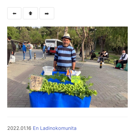
⬅️
⬆️
➡️
2022.01.16
En Ladinokomunita