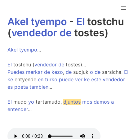
Akel
tyempo
-
El
tostchu
(
vendedor
de
tostes)
Akel
tyempo
...
El
tostchu (
vendedor
de
tostes)...
Puedes
merkar
de
kezo
,
de
sudjuk
o
de
sarsicha.
El
ke
entyende
en
turko
puede
ver
ke
este
vendedor
es
poeta
tambien
...
El
mudo
yo
tartamudo,
djuntos
mos
damos
a
entender
...