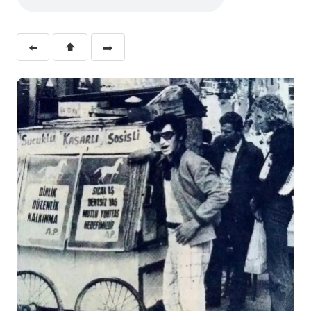
⬅️
⬆️
➡️