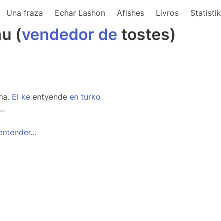
Una fraza
Echar Lashon
Afishes
Livros
Statisti
u (
vendedor
de
tostes)
ha.
El
ke
entyende
en
turko
...
entender
...