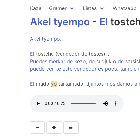
Kaza
Gramer
Listas
Whatsapp
Akel
tyempo
-
El
tostch
Akel
tyempo
...
El
tostchu (
vendedor
de
tostes)...
Puedes
merkar
de
kezo
,
de
sudjuk
o
de
sarsic
puede
ver
ke
este
vendedor
es
poeta
tambien
El
mudo
yo
tartamudo,
djuntos
mos
damos
a
⬅️
⬆️
➡️