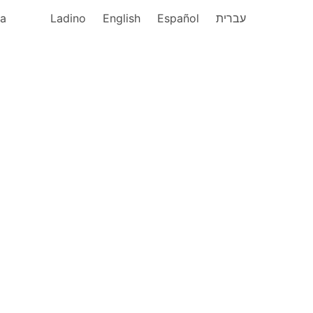
ka
Ladino
English
Español
עברית